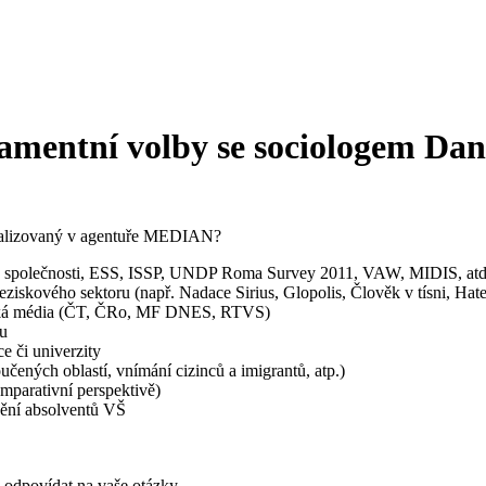
entní volby se sociologem Da
 realizovaný v agentuře MEDIAN?
ké společnosti, ESS, ISSP, UNDP Roma Survey 2011, VAW, MIDIS, atd
eziskového sektoru (např. Nadace Sirius, Glopolis, Člověk v tísni, Hate
enská média (ČT, ČRo, MF DNES, RTVS)
ou
ce či univerzity
učených oblastí, vnímání cizinců a imigrantů, atp.)
mparativní perspektivě)
nění absolventů VŠ
e odpovídat na vaše otázky.