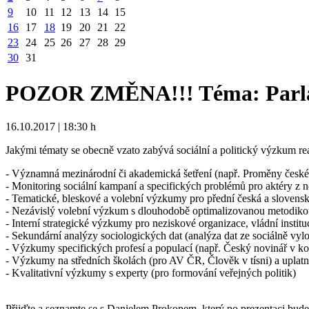
9
10
11
12
13
14
15
16
17
18
19
20
21
22
23
24
25
26
27
28
29
30
31
POZOR ZMĚNA!!! Téma: Parlam
16.10.2017 | 18:30 h
Jakými tématy se obecně vzato zabývá sociální a politický výzkum
- Významná mezinárodní či akademická šetření (např. Proměny čes
- Monitoring sociální kampaní a specifických problémů pro aktéry z n
- Tematické, bleskové a volební výzkumy pro přední česká a slov
- Nezávislý volební výzkum s dlouhodobě optimalizovanou metodik
- Interní strategické výzkumy pro neziskové organizace, vládní institu
- Sekundární analýzy sociologických dat (analýza dat ze sociálně vylo
- Výzkumy specifických profesí a populací (např. Český novinář v ko
- Výzkumy na středních školách (pro AV ČR, Člověk v tísni) a uplat
- Kvalitativní výzkumy s experty (pro formování veřejných politik)
Přijďte a seznamte se s Danielem Prokopem, který po prezentaci bud