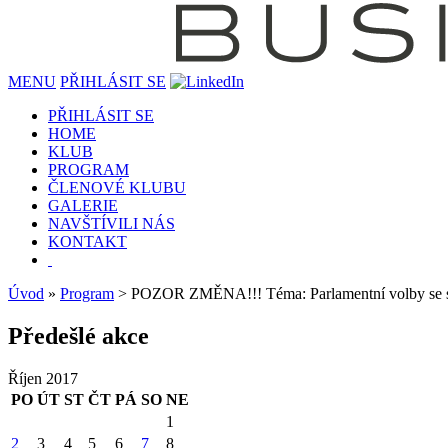
MENU
PŘIHLÁSIT SE
PŘIHLÁSIT SE
HOME
KLUB
PROGRAM
ČLENOVÉ KLUBU
GALERIE
NAVŠTÍVILI NÁS
KONTAKT
Úvod
»
Program
> POZOR ZMĚNA!!! Téma: Parlamentní volby se 
Předešlé akce
Říjen 2017
PO
ÚT
ST
ČT
PÁ
SO
NE
1
2
3
4
5
6
7
8