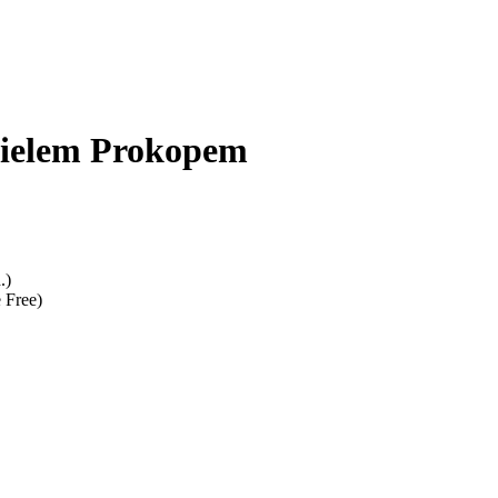
nielem Prokopem
.)
 Free)