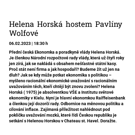
Helena Horská hostem Pavlíny
Wolfové
06.02.2023 | 18:30 h
Přední česká Ekonomka a poradkyně vlády Helena Horská.
Je členkou Národní rozpočtové rady vlády, která už čtyři roky
jen zírá, jak se nakládá s obsahem nešťastné státní kasy.
Proč stát není firma a jak hospodaří? Budeme žít už jen na
dluh? Jak se kdy může potkat ekonomika s politikou –
myšleno racionální ekonomické uvažování s racionálním
uvažováním těch, kteří chtějí být znovu zvoleni? Helena
Horská ( 1975) je absolventkou VŠE a Institutu světové
ekonomiky v Kielu. Nyní je hlavní ekonomkou Raiffeisenbank
a členkou její dozorčí rady. Odbornice na měnovou politiku a
cílování inflace. Zajímavá příležitost nahlédnout pod
pokličku uvažování mozků, které řídí Českou republiku je
setkání s Helenou Horskou v Chateau st. Havel. Doražte.