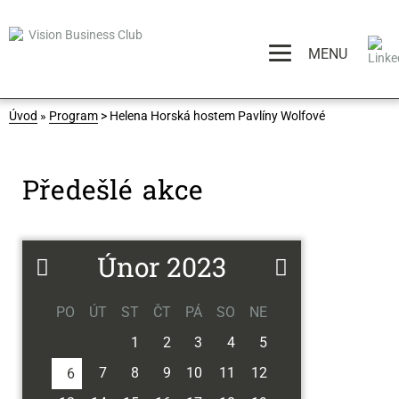
MENU
Úvod
»
Program
> Helena Horská hostem Pavlíny Wolfové
Předešlé akce
Únor 2023
PO
ÚT
ST
ČT
PÁ
SO
NE
1
2
3
4
5
7
8
9
10
11
12
6